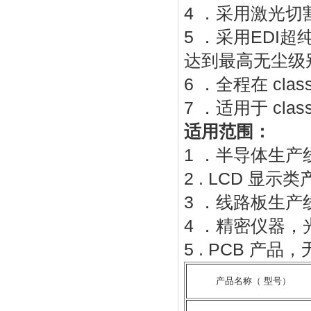
4 ．采用激光
5 ．采用ED
达到最高无尘级
6 ．全程在 cl
7 ．适用于 clas
适用范围：
1 ．半导体生
2 . LCD 显示
3 ．线路板生产
4 ．精密仪器，
5 . PCB 产
产品名称（ 型号）